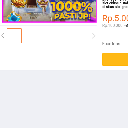
slot online di 
di situs slot gac
Rp.5.0
Rp.100.000
-
Kuantitas