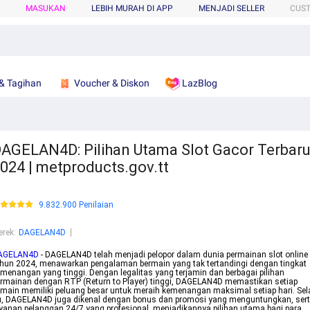
MASUKAN
LEBIH MURAH DI APP
MENJADI SELLER
CUS
& Tagihan
Voucher & Diskon
LazBlog
AGELAN4D: Pilihan Utama Slot Gacor Terbar
024 | metproducts.gov.tt
9.832.900 Penilaian
erek
:
DAGELAN4D
AGELAN4D
- DAGELAN4D telah menjadi pelopor dalam dunia permainan slot online 
hun 2024, menawarkan pengalaman bermain yang tak tertandingi dengan tingkat
menangan yang tinggi. Dengan legalitas yang terjamin dan berbagai pilihan
rmainan dengan RTP (Return to Player) tinggi, DAGELAN4D memastikan setiap
main memiliki peluang besar untuk meraih kemenangan maksimal setiap hari. Sel
u, DAGELAN4D juga dikenal dengan bonus dan promosi yang menguntungkan, ser
yanan pelanggan 24/7 yang profesional, menjadikannya pilihan utama bagi para