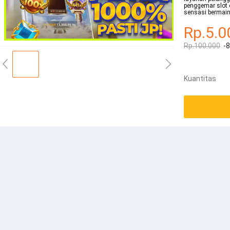
penggemar slot 
sensasi bermain 
Rp.5.0
Rp.100.000
-
Kuantitas