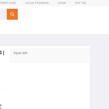
TOMER CARE
LACAK PESANAN
LOGIN
DAFTAR
 |
Dijual oleh
an
r