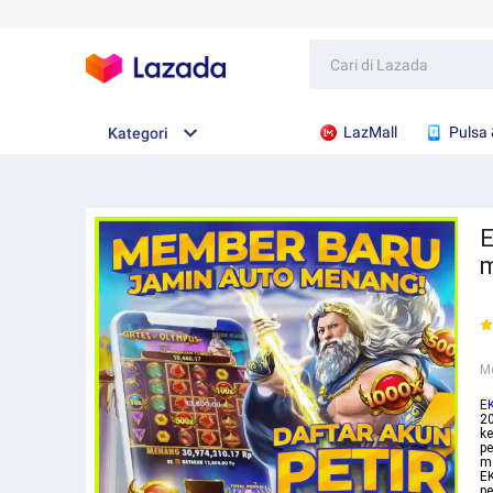
LazMall
Pulsa 
Kategori
E
m
M
E
20
ke
pe
me
EK
pe