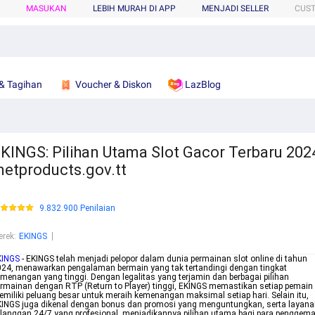
MASUKAN
LEBIH MURAH DI APP
MENJADI SELLER
CUS
& Tagihan
Voucher & Diskon
LazBlog
KINGS: Pilihan Utama Slot Gacor Terbaru 2024
etproducts.gov.tt
9.832.900 Penilaian
erek
:
EKINGS
KINGS
- EKINGS telah menjadi pelopor dalam dunia permainan slot online di tahun
24, menawarkan pengalaman bermain yang tak tertandingi dengan tingkat
menangan yang tinggi. Dengan legalitas yang terjamin dan berbagai pilihan
rmainan dengan RTP (Return to Player) tinggi, EKINGS memastikan setiap pemain
miliki peluang besar untuk meraih kemenangan maksimal setiap hari. Selain itu,
INGS juga dikenal dengan bonus dan promosi yang menguntungkan, serta layan
langgan 24/7 yang profesional, menjadikannya pilihan utama bagi para penggema