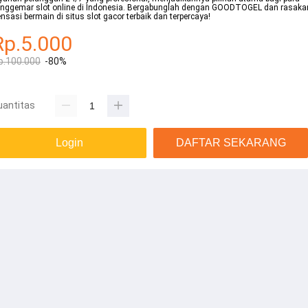
enggemar slot online di Indonesia. Bergabunglah dengan GOODTOGEL dan rasaka
nsasi bermain di situs slot gacor terbaik dan terpercaya!
Rp.5.000
p.100.000
-80%
uantitas
Login
DAFTAR SEKARANG