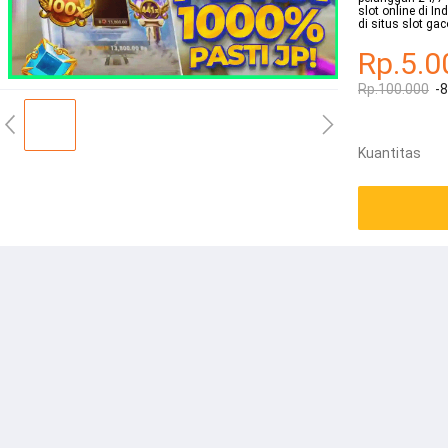
slot online di 
di situs slot gac
Rp.5.0
Rp.100.000
-
Kuantitas