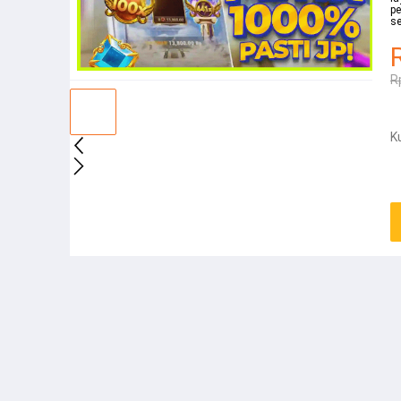
pe
se
R
K