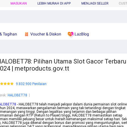
MASUKAN
LEBIH MURAH DI APP
MENJADI SELLER
CUS
& Tagihan
Voucher & Diskon
LazBlog
ALOBET78: Pilihan Utama Slot Gacor Terbaru
024 | metproducts.gov.tt
9.832.900 Penilaian
erek
:
HALOBET78
ALOBET78
- HALOBET78 telah menjadi pelopor dalam dunia permainan slot online
hun 2024, menawarkan pengalaman bermain yang tak tertandingi dengan tingkat
menangan yang tinggi. Dengan legalitas yang terjamin dan berbagai pilihan
rmainan dengan RTP (Return to Player) tinggi, HALOBET78 memastikan setiap
main memiliki peluang besar untuk meraih kemenangan maksimal setiap hari. Sel
u, HALOBET78 juga dikenal dengan bonus dan promosi yang menguntungkan, ser
yanan pelanggan 24/7 yang profesional, menjadikannya pilihan utama bagi para