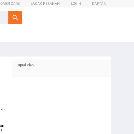
TOMER CARE
LACAK PESANAN
LOGIN
DAFTAR
Dijual oleh
 di
ain
ta