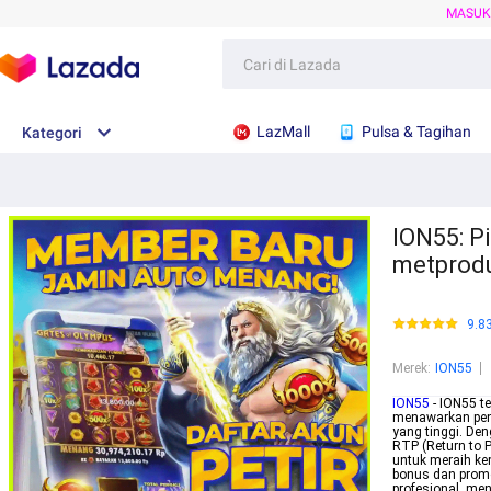
MASU
LazMall
Pulsa & Tagihan
Kategori
ION55: P
metprodu
9.8
Merek
:
ION55
ION55
- ION55 t
menawarkan pen
yang tinggi. Den
RTP (Return to 
untuk meraih ke
bonus dan prom
profesional, men