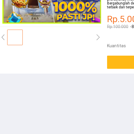
Bergabunglah de
terbaik dan terp
Rp.5.0
Rp.100.000
-
Kuantitas