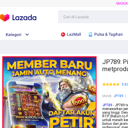
MASU
LazMall
Pulsa & Tagihan
Kategori
JP789: P
metprodu
9.8
Merek
:
JP789
JP789
- JP789 t
menawarkan pen
yang tinggi. Den
RTP (Return to 
untuk meraih ke
bonus dan prom
profesional, men