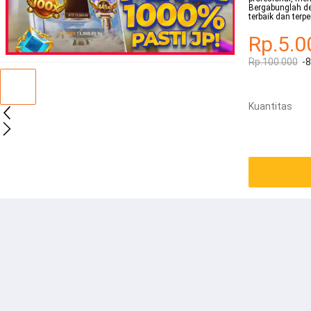
Bergabunglah de
terbaik dan terp
Rp.5.0
Rp.100.000
-
Kuantitas