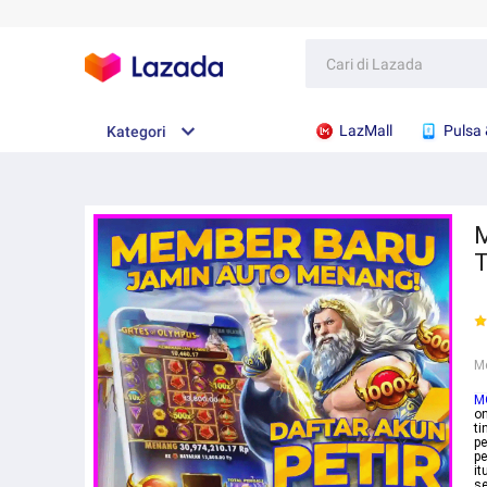
LazMall
Pulsa 
Kategori
M
T
M
M
on
ti
pe
pe
i
se