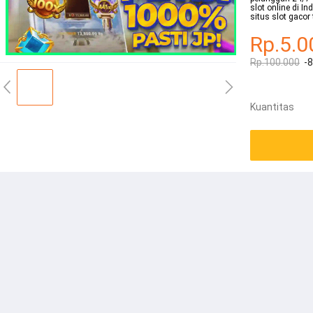
slot online di 
situs slot gacor 
Rp.5.0
Rp.100.000
-
Kuantitas