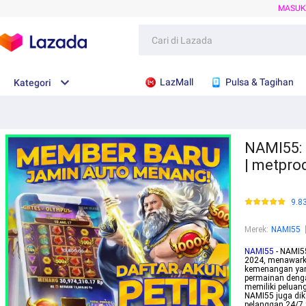
MASU
LazMall
Pulsa & Tagihan
Kategori
NAMI55: 
| metpro
9.8
Merek
:
NAMI55
NAMI55
- NAMI55
2024, menawarka
kemenangan yang
permainan denga
memiliki peluan
NAMI55 juga di
pelanggan 24/7 