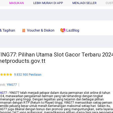
MASUKAN
LEBIH MURAH DI APP
MENJADI SELLER
CUS
& Tagihan
Voucher & Diskon
LazBlog
ING77: Pilihan Utama Slot Gacor Terbaru 2024
etproducts.gov.tt
9.832.900 Penilaian
erek
:
YING77
ING77
- YING77 telah menjadi pelopor dalam dunia permainan slot online di tahun
24, menawarkan pengalaman bermain yang tak tertandingi dengan tingkat
menangan yang tinggi. Dengan legalitas yang terjamin dan berbagai pilihan
rmainan dengan RTP (Return to Player) tinggi, YING77 memastikan setiap pemain
miliki peluang besar untuk meraih kemenangan maksimal setiap hari. Selain itu,
NG77 juga dikenal dengan bonus dan promosi yang menguntungkan, serta layan
langgan 24/7 yang profesional, menjadikannya pilihan utama bagi para penggema