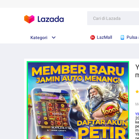
LazMall
Pulsa 
Kategori
Y
m
M
Y
20
ke
pe
me
YI
pe