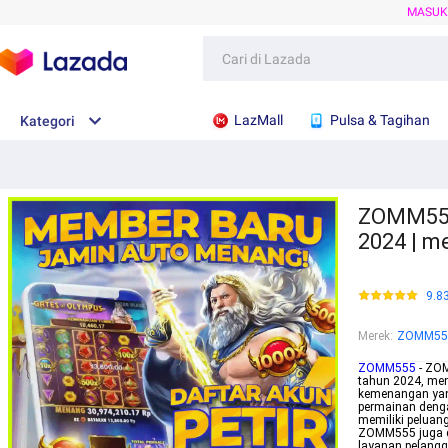
MASU
LazMall
Pulsa & Tagihan
Kategori
ZOMM555:
2024 | m
9.8
Merek
:
ZOMM55
ZOMM555
- ZOM
tahun 2024, men
kemenangan yang
permainan denga
memiliki peluan
ZOMM555 juga d
layanan pelangg